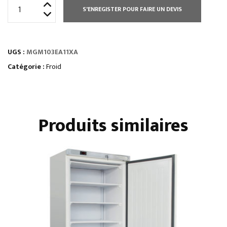
quantité
S'ENREGISTER POUR FAIRE UN DEVIS
de
GROUPE
MONOBLOC
UGS :
MGM103EA11XA
POSITIF
-5°C/+5°C
Catégorie :
Froid
Produits similaires