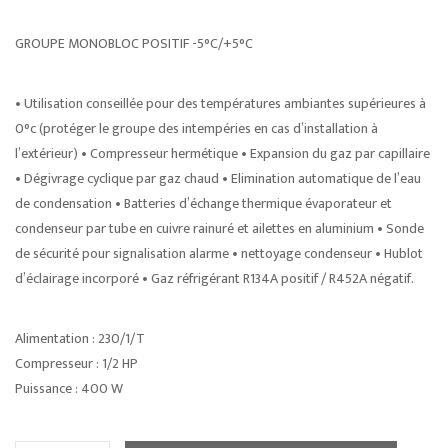
GROUPE MONOBLOC POSITIF -5°C/+5°C
• Utilisation conseillée pour des températures ambiantes supérieures à
0°c (protéger le groupe des intempéries en cas d’installation à
l’extérieur) • Compresseur hermétique • Expansion du gaz par capillaire
• Dégivrage cyclique par gaz chaud • Elimination automatique de l’eau
de condensation • Batteries d’échange thermique évaporateur et
condenseur par tube en cuivre rainuré et ailettes en aluminium • Sonde
de sécurité pour signalisation alarme • nettoyage condenseur • Hublot
d’éclairage incorporé • Gaz réfrigérant R134A positif / R452A négatif.
Alimentation : 230/1/T
Compresseur : 1/2 HP
Puissance : 400 W