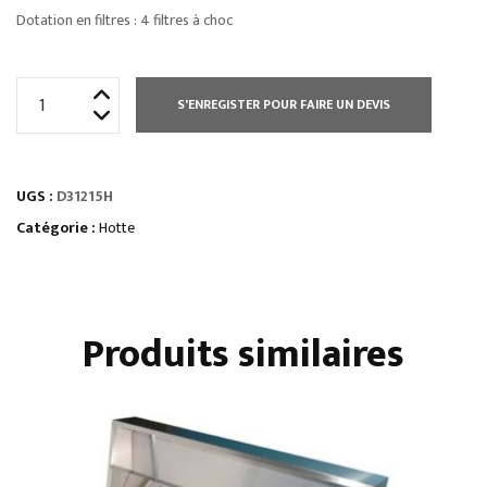
Dotation en filtres : 4 filtres à choc
quantité
S'ENREGISTER POUR FAIRE UN DEVIS
de
HOTTE
DYNAMIQUE
UGS :
D31215H
-
HAUTEUR
Catégorie :
Hotte
400
MM
Produits similaires