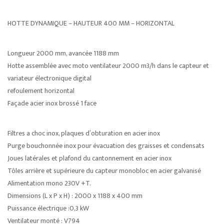
HOTTE DYNAMIQUE – HAUTEUR 400 MM – HORIZONTAL
Longueur 2000 mm, avancée 1188 mm
Hotte assemblée avec moto ventilateur 2000 m3/h dans le capteur et
variateur électronique digital
refoulement horizontal
Façade acier inox brossé 1 face
Filtres a choc inox, plaques d’obturation en acier inox
Purge bouchonnée inox pour évacuation des graisses et condensats
Joues latérales et plafond du cantonnement en acier inox
Tôles arrière et supérieure du capteur monobloc en acier galvanisé
Alimentation mono 230V +T.
Dimensions (L x P x H) : 2000 x 1188 x 400 mm
Puissance électrique :0,3 kW
Ventilateur monté : V794