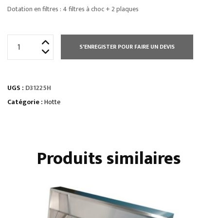
Dotation en filtres : 4 filtres à choc + 2 plaques
quantité
S'ENREGISTER POUR FAIRE UN DEVIS
de
HOTTE
DYNAMIQUE
UGS :
D31225H
-
HAUTEUR
Catégorie :
Hotte
400
MM
Produits similaires