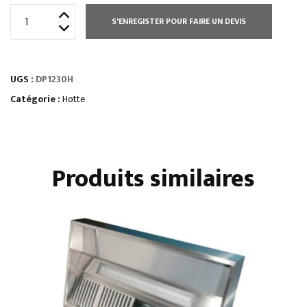
quantité
S'ENREGISTER POUR FAIRE UN DEVIS
de
HOTTE
DYNAMIQUE
UGS :
DP1230H
-
HAUTEUR
Catégorie :
Hotte
500
MM
Produits similaires