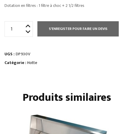
Dotation en filtres : 1 filtre à choc + 2 1/2 filtres
quantité
S'ENREGISTER POUR FAIRE UN DEVIS
de
HOTTE
DYNAMIQUE
UGS :
DP930V
-
HAUTEUR
Catégorie :
Hotte
500
MM
Produits similaires