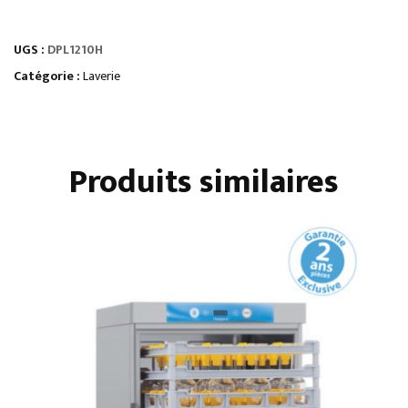
HOTTE
SPÉCIALE
UGS :
DPL1210H
LAVERIE
Catégorie :
Laverie
Produits similaires