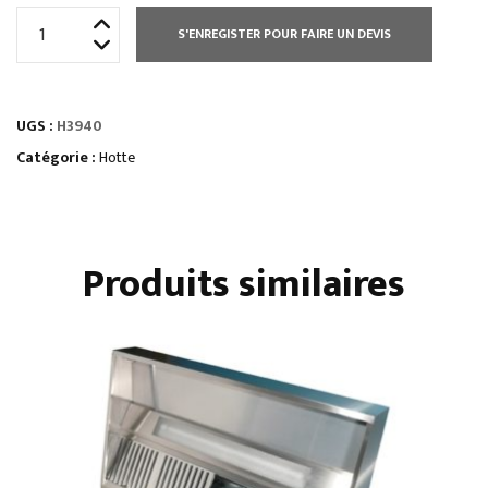
quantité
S'ENREGISTER POUR FAIRE UN DEVIS
de
HOTTE
STATIQUE
UGS :
H3940
HAUTEUR
400
Catégorie :
Hotte
MM
Produits similaires