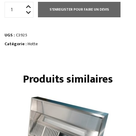
quantité
S'ENREGISTER POUR FAIRE UN DEVIS
de
HOTTE
STATIQUE
UGS :
C3925
HAUTEUR
400
Catégorie :
Hotte
MM
Produits similaires