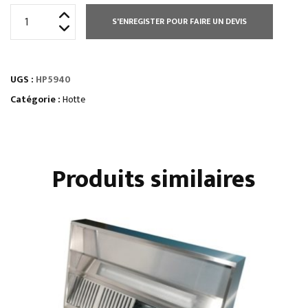
quantité
S'ENREGISTER POUR FAIRE UN DEVIS
de
HOTTE
STATIQUE
UGS :
HP5940
HAUTEUR
500
Catégorie :
Hotte
MM
Produits similaires