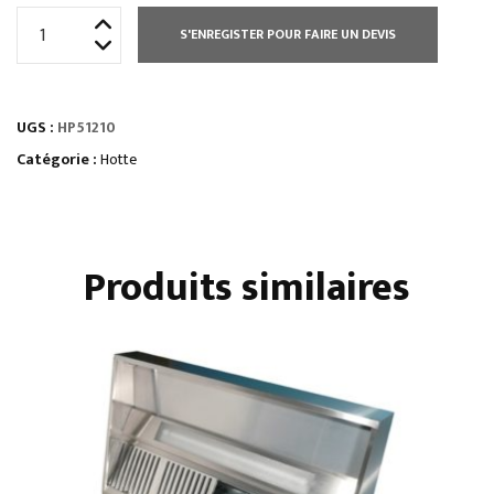
quantité
S'ENREGISTER POUR FAIRE UN DEVIS
de
HOTTE
STATIQUE
UGS :
HP51210
HAUTEUR
500
Catégorie :
Hotte
MM
Produits similaires