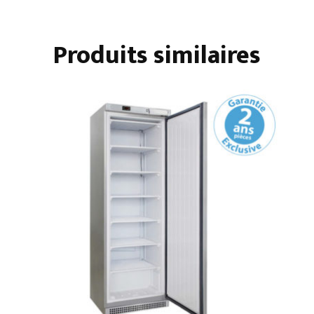
série
700
Produits similaires
gamme
afi