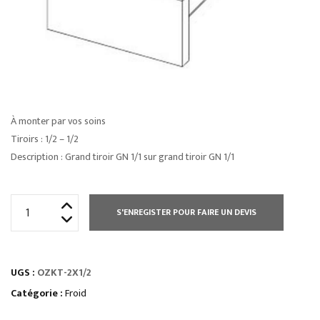
À monter par vos soins
Tiroirs : 1/2 – 1/2
Description : Grand tiroir GN 1/1 sur grand tiroir GN 1/1
quantité
S'ENREGISTER POUR FAIRE UN DEVIS
de
kits
tiroirs
UGS :
OZKT-2X1/2
pour
tables
Catégorie :
Froid
réfrigérées