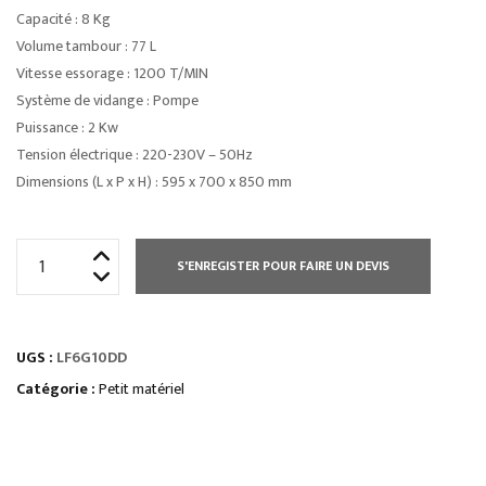
Capacité : 8 Kg
Volume tambour : 77 L
Vitesse essorage : 1200 T/MIN
Système de vidange : Pompe
Puissance : 2 Kw
Tension électrique : 220-230V – 50Hz
Dimensions (L x P x H) : 595 x 700 x 850 mm
quantité
S'ENREGISTER POUR FAIRE UN DEVIS
de
LAVE-
LINGE
UGS :
LF6G10DD
G1
-
Catégorie :
Petit matériel
6
KG