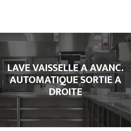
Accueil
L’entreprise
Climatisation
Froid et Cuisine Pro
Matériels de cuisine professionnel
LAVE VAISSELLE A AVANC.
Notre Boutique
Contact
AUTOMATIQUE SORTIE A
DROITE