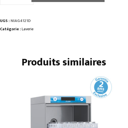
de
LAVE
VAISSELLE
UGS :
NIAG4121D
A
AVANC.
Catégorie :
Laverie
AUTOMATIQUE
SORTIE
A
Produits similaires
DROITE