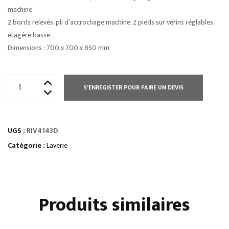
machine
2 bords relevés, pli d’accrochage machine, 2 pieds sur vérins réglables,
étagère basse.
Dimensions : 700 x 700 x 850 mm
quantité
S'ENREGISTER POUR FAIRE UN DEVIS
de
LAVE
VAISSELLE
UGS :
RIV4143D
A
AVANC.
Catégorie :
Laverie
AUTOMATIQUE
SORTIE
A
Produits similaires
DROITE