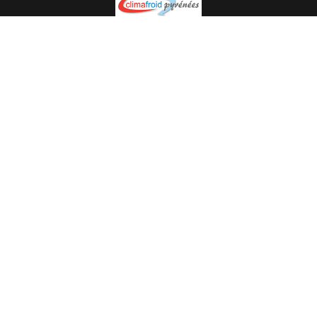
Spécialiste en installation pour du matériel professionnel.
Veuillez prendre contact avec nous pour plus
d’informations.
05.62.35.78.96
© Climat Froid Pyrénées -
Agence de communication Pyréweb
-
Référencement
: web agency Pyréweb
2022