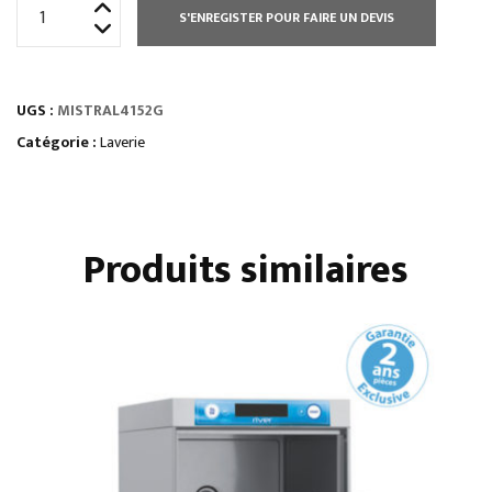
quantité
S'ENREGISTER POUR FAIRE UN DEVIS
de
LAVE
VAISSELLE
UGS :
MISTRAL4152G
A
AVANC.
Catégorie :
Laverie
AUTOMATIQUE
SORTIE
A
Produits similaires
GAUCHE