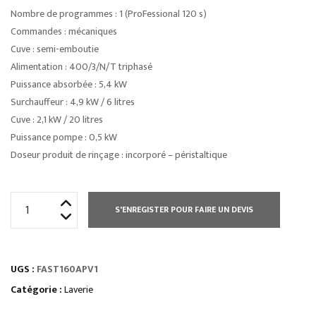
Nombre de programmes : 1 (ProFessional 120 s)
Commandes : mécaniques
Cuve : semi-emboutie
Alimentation : 400/3/N/T triphasé
Puissance absorbée : 5,4 kW
Surchauffeur : 4,9 kW / 6 litres
Cuve : 2,1 kW / 20 litres
Puissance pompe : 0,5 kW
Doseur produit de rinçage : incorporé – péristaltique
quantité
S'ENREGISTER POUR FAIRE UN DEVIS
de
LAVE
VAISSELLE
UGS :
FAST160APV1
FAST
500
Catégorie :
Laverie
X