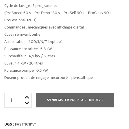
Cycle de lavage : 5 programmes
(ProSpeed 60 s – ProTemp 180 s – ProSelf 90 s – ProGlass 90 s –
ProFessional 120 s)
Commandes : mécaniques avec affichage digital
Cuve : semi-emboutie
Alimentation : 400/3/N/T triphasé
Puissance absorbée : 6,8 kW
Surchauffeur : 4,9 kW / 6 litres
Cuve : 1,4 kW / 20 litres
Puissance pompe : 0,5 kW
Doseur produit de rinçage : incorporé – péristaltique
quantité
S'ENREGISTER POUR FAIRE UN DEVIS
de
LAVE
VAISSELLE
UGS :
FAST161PV1
FAST