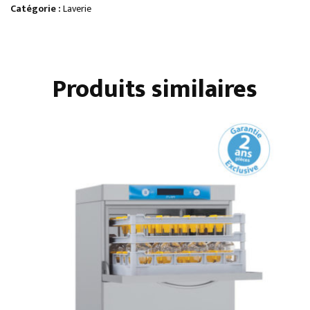
500
Catégorie :
Laverie
X
500
AVEC
Produits similaires
POMPE
DE
VIDANGE