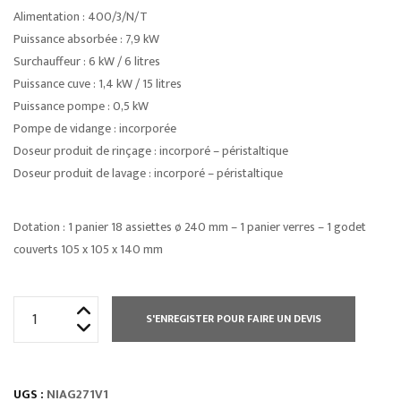
Alimentation : 400/3/N/T
Puissance absorbée : 7,9 kW
Surchauffeur : 6 kW / 6 litres
Puissance cuve : 1,4 kW / 15 litres
Puissance pompe : 0,5 kW
Pompe de vidange : incorporée
Doseur produit de rinçage : incorporé – péristaltique
Doseur produit de lavage : incorporé – péristaltique
Dotation : 1 panier 18 assiettes ø 240 mm – 1 panier verres – 1 godet
couverts 105 x 105 x 140 mm
quantité
S'ENREGISTER POUR FAIRE UN DEVIS
de
LAVE
VAISSELLE
UGS :
NIAG271V1
NIAGARA