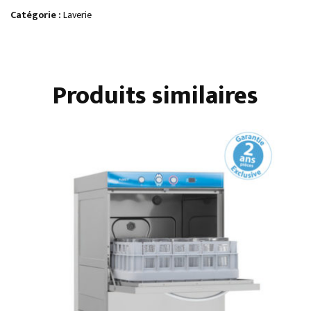
500
Catégorie :
Laverie
X
500
STANDARD
Produits similaires