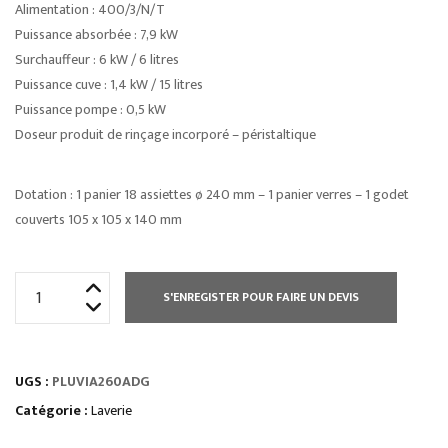
Alimentation : 400/3/N/T
Puissance absorbée : 7,9 kW
Surchauffeur : 6 kW / 6 litres
Puissance cuve : 1,4 kW / 15 litres
Puissance pompe : 0,5 kW
Doseur produit de rinçage incorporé – péristaltique
Dotation : 1 panier 18 assiettes ø 240 mm – 1 panier verres – 1 godet
couverts 105 x 105 x 140 mm
quantité
S'ENREGISTER POUR FAIRE UN DEVIS
de
LAVE
VAISSELLE
UGS :
PLUVIA260ADG
PLUVIA
500
Catégorie :
Laverie
X