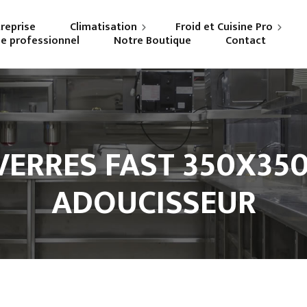
treprise
Climatisation
Froid et Cuisine Pro
ne professionnel
Notre Boutique
Contact
Particuliers
Frigoriste professionnel
Professionnels
Cuisiniste
VERRES FAST 350X35
ADOUCISSEUR