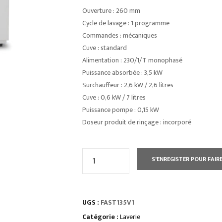
Ouverture : 260 mm
Cycle de lavage : 1 programme
Commandes : mécaniques
Cuve : standard
Alimentation : 230/1/T monophasé
Puissance absorbée : 3,5 kW
Surchauffeur : 2,6 kW / 2,6 litres
Cuve : 0,6 kW / 7 litres
Puissance pompe : 0,15 kW
Doseur produit de rinçage : incorporé
quantité
S'ENREGISTER POUR FAIRE
de
LAVE
VERRES
UGS :
FAST135V1
FAST
350X350
Catégorie :
Laverie