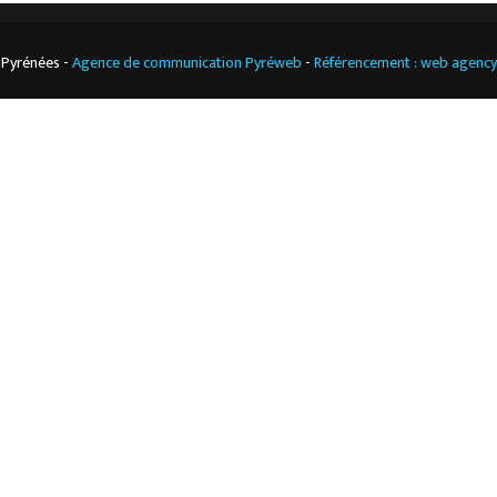
 Pyrénées -
Agence de communication Pyréweb
-
Référencement : web agenc