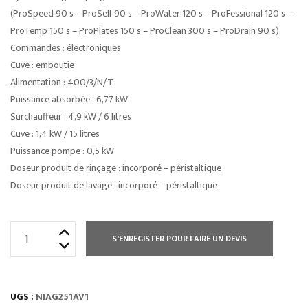
(ProSpeed 90 s – ProSelf 90 s – ProWater 120 s – ProFessional 120 s –
ProTemp 150 s – ProPlates 150 s – ProClean 300 s – ProDrain 90 s)
Commandes : électroniques
Cuve : emboutie
Alimentation : 400/3/N/T
Puissance absorbée : 6,77 kW
Surchauffeur : 4,9 kW / 6 litres
Cuve : 1,4 kW / 15 litres
Puissance pompe : 0,5 kW
Doseur produit de rinçage : incorporé – péristaltique
Doseur produit de lavage : incorporé – péristaltique
quantité
S'ENREGISTER POUR FAIRE UN DEVIS
de
LAVE
VERRES
UGS :
NIAG251AV1
NIAGARA