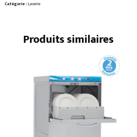
500
Catégorie :
Laverie
X
500
AVEC
Produits similaires
ADOUCISSEUR