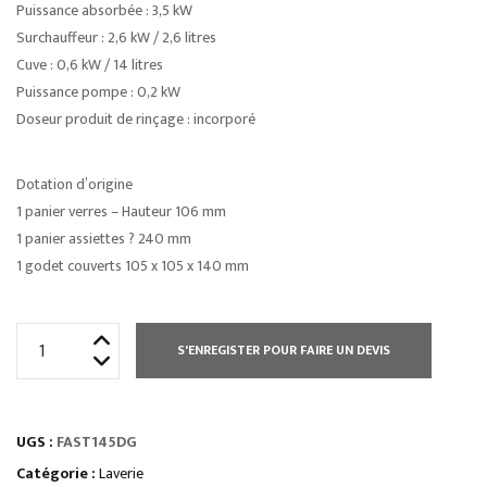
Puissance absorbée : 3,5 kW
Surchauffeur : 2,6 kW / 2,6 litres
Cuve : 0,6 kW / 14 litres
Puissance pompe : 0,2 kW
Doseur produit de rinçage : incorporé
Dotation d’origine
1 panier verres – Hauteur 106 mm
1 panier assiettes ? 240 mm
1 godet couverts 105 x 105 x 140 mm
quantité
S'ENREGISTER POUR FAIRE UN DEVIS
de
LAVE
VERRES/VAISELLE
UGS :
FAST145DG
FAST
AFFICHAGE
Catégorie :
Laverie