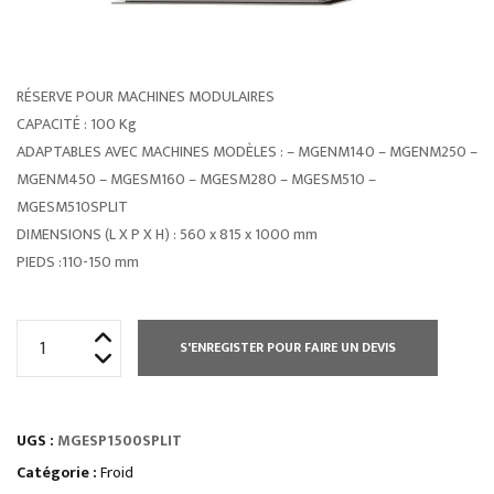
RÉSERVE POUR MACHINES MODULAIRES
CAPACITÉ : 100 Kg
ADAPTABLES AVEC MACHINES MODÈLES : – MGENM140 – MGENM250 –
MGENM450 – MGESM160 – MGESM280 – MGESM510 –
MGESM510SPLIT
DIMENSIONS (L X P X H) : 560 x 815 x 1000 mm
PIEDS :110-150 mm
quantité
S'ENREGISTER POUR FAIRE UN DEVIS
de
MACHINE
A
UGS :
MGESP1500SPLIT
GLACE
ÉCAILLES
Catégorie :
Froid