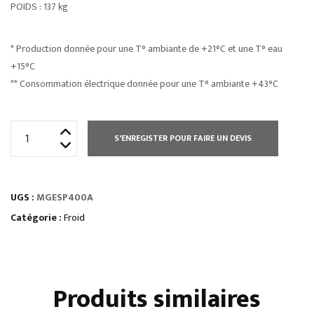
POIDS : 137 kg
* Production donnée pour une T° ambiante de +21°C et une T° eau
+15°C
** Consommation électrique donnée pour une T° ambiante +43°C
quantité
S'ENREGISTER POUR FAIRE UN DEVIS
de
MACHINE
A
UGS :
MGESP400A
GLACE
ÉCAILLES
Catégorie :
Froid
PLATES
SANS
RÉSERVE
Produits similaires