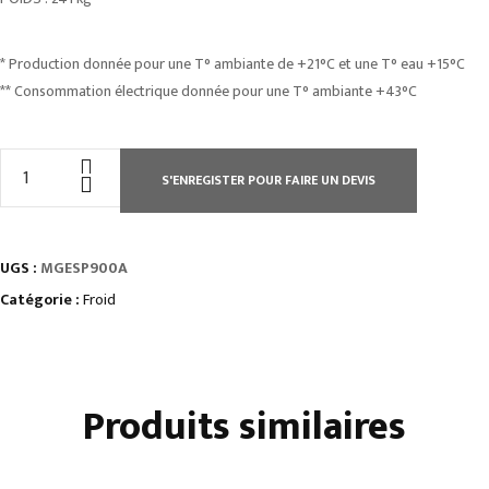
* Production donnée pour une T° ambiante de +21°C et une T° eau +15°C
** Consommation électrique donnée pour une T° ambiante +43°C
quantité
S'ENREGISTER POUR FAIRE UN DEVIS
de
MACHINE
A
UGS :
MGESP900A
GLACE
ÉCAILLES
Catégorie :
Froid
PLATES
SANS
RÉSERVE
Produits similaires