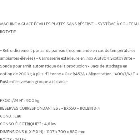
MACHINE A GLACE ÉCAILLES PLATES SANS RÉSERVE – SYSTÈME À COUTEAU
ROTATIF
• Refroidissement par air ou par eau (recommandé en cas de températures
ambiantes élevées) – Carrosserie extérieure en inox AISI 304 Scotch Brite •
Sonde pour arrêt automatique de la production • Bacs de stockage en
option de 200 kg à plus d’1 tonne • Gaz R452A • Alimentation : 400/3/N/T •
Existent en version groupe à distance
PROD. /24 H* : 900 kg
RÉSERVES CORRESPONDANTES : – BX550 – ROLBIN 3-4
COND. : Eau
CONSO. ÉLECTRIQUE** : 4,6 kw
DIMENSIONS (L X P X H) : 1107 x 700 x 880 mm
POIDS : 241 kg