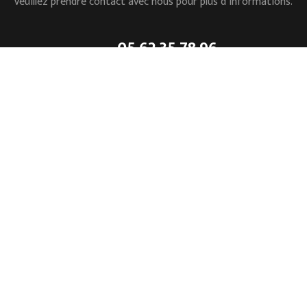
Veuillez prendre contact avec nous pour plus d’informations.
05.62.35.78.96
L’ESSENTIEL
Accueil
Mentions légales
L’entreprise