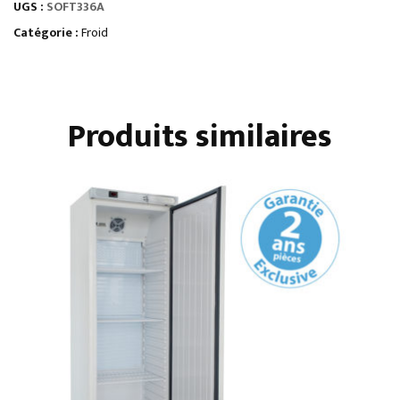
UGS :
SOFT336A
GLACE
SOFT
Catégorie :
Froid
-
SÉRIE
SOFTGEL
Produits similaires