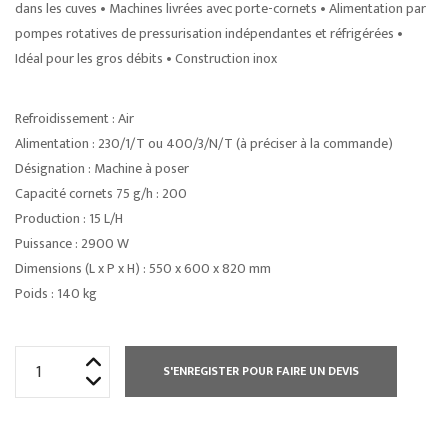
dans les cuves • Machines livrées avec porte-cornets • Alimentation par
pompes rotatives de pressurisation indépendantes et réfrigérées •
Idéal pour les gros débits • Construction inox
Refroidissement : Air
Alimentation : 230/1/T ou 400/3/N/T (à préciser à la commande)
Désignation : Machine à poser
Capacité cornets 75 g/h : 200
Production : 15 L/H
Puissance : 2900 W
Dimensions (L x P x H) : 550 x 600 x 820 mm
Poids : 140 kg
quantité
S'ENREGISTER POUR FAIRE UN DEVIS
de
MACHINE
À