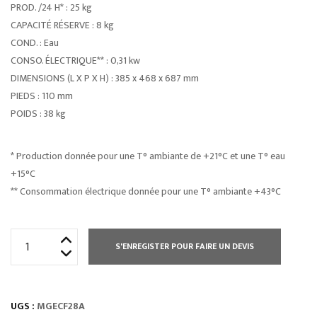
PROD. /24 H* : 25 kg
CAPACITÉ RÉSERVE : 8 kg
COND. : Eau
CONSO. ÉLECTRIQUE** : 0,31 kw
DIMENSIONS (L X P X H) : 385 x 468 x 687 mm
PIEDS : 110 mm
POIDS : 38 kg
* Production donnée pour une T° ambiante de +21°C et une T° eau
+15°C
** Consommation électrique donnée pour une T° ambiante +43°C
quantité
S'ENREGISTER POUR FAIRE UN DEVIS
de
MACHINE
A
UGS :
MGECF28A
GLACONS