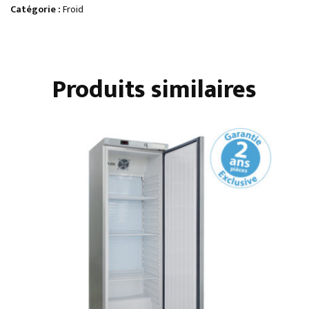
CREUX
Catégorie :
Froid
AVEC
RÉSERVE
Produits similaires