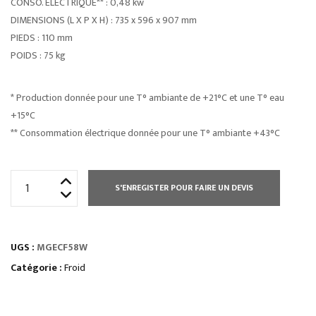
CONSO. ÉLECTRIQUE** : 0,48 kw
DIMENSIONS (L X P X H) : 735 x 596 x 907 mm
PIEDS : 110 mm
POIDS : 75 kg
* Production donnée pour une T° ambiante de +21°C et une T° eau
+15°C
** Consommation électrique donnée pour une T° ambiante +43°C
quantité
S'ENREGISTER POUR FAIRE UN DEVIS
de
MACHINE
A
UGS :
MGECF58W
GLACONS
CREUX
Catégorie :
Froid
AVEC
RÉSERVE