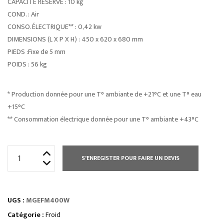
CAPACITÉ RÉSERVE : 10 kg
COND. : Air
CONSO. ÉLECTRIQUE** : 0,42 kw
DIMENSIONS (L X P X H) : 450 x 620 x 680 mm
PIEDS :Fixe de 5 mm
POIDS : 56 kg
* Production donnée pour une T° ambiante de +21°C et une T° eau
+15°C
** Consommation électrique donnée pour une T° ambiante +43°C
quantité
S'ENREGISTER POUR FAIRE UN DEVIS
de
MACHINES
À
UGS :
MGEFM400W
GLAÇONS
PLATS
Catégorie :
Froid