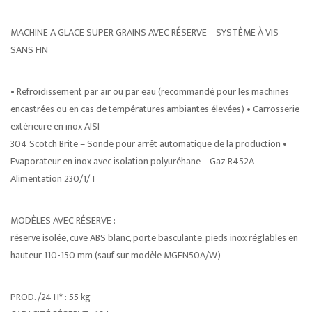
MACHINE A GLACE SUPER GRAINS AVEC RÉSERVE – SYSTÈME À VIS
SANS FIN
• Refroidissement par air ou par eau (recommandé pour les machines
encastrées ou en cas de températures ambiantes élevées) • Carrosserie
extérieure en inox AISI
304 Scotch Brite – Sonde pour arrêt automatique de la production •
Evaporateur en inox avec isolation polyuréhane – Gaz R452A –
Alimentation 230/1/T
MODÈLES AVEC RÉSERVE :
réserve isolée, cuve ABS blanc, porte basculante, pieds inox réglables en
hauteur 110-150 mm (sauf sur modèle MGEN50A/W)
PROD. /24 H* : 55 kg