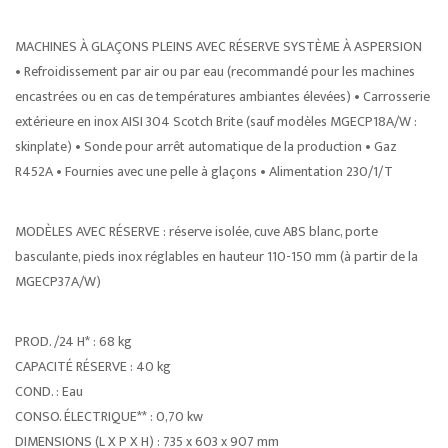
MACHINES À GLAÇONS PLEINS AVEC RÉSERVE SYSTÈME À ASPERSION
• Refroidissement par air ou par eau (recommandé pour les machines
encastrées ou en cas de températures ambiantes élevées) • Carrosserie
extérieure en inox AISI 304 Scotch Brite (sauf modèles MGECP18A/W :
skinplate) • Sonde pour arrêt automatique de la production • Gaz
R452A • Fournies avec une pelle à glaçons • Alimentation 230/1/T
MODÈLES AVEC RÉSERVE : réserve isolée, cuve ABS blanc, porte
basculante, pieds inox réglables en hauteur 110-150 mm (à partir de la
MGECP37A/W)
PROD. /24 H* : 68 kg
CAPACITÉ RÉSERVE : 40 kg
COND. : Eau
CONSO. ÉLECTRIQUE** : 0,70 kw
DIMENSIONS (L X P X H) : 735 x 603 x 907 mm