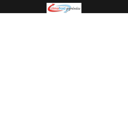
Spécialiste en installation pour du matériel professionnel.
Veuillez prendre contact avec nous pour plus
d’informations.
05.62.35.78.96
© Climat Froid Pyrénées -
Agence de communication Pyréweb
-
Référencement