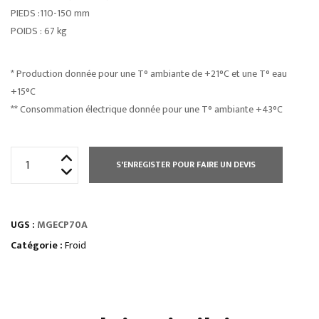
PIEDS :110-150 mm
POIDS : 67 kg
* Production donnée pour une T° ambiante de +21°C et une T° eau
+15°C
** Consommation électrique donnée pour une T° ambiante +43°C
quantité
S'ENREGISTER POUR FAIRE UN DEVIS
de
MACHINES
À
UGS :
MGECP70A
GLAÇONS
PLEINS
Catégorie :
Froid
AVEC
RÉSERVE