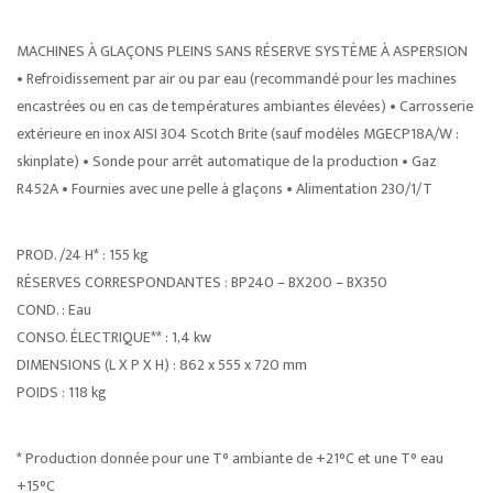
MACHINES À GLAÇONS PLEINS SANS RÉSERVE SYSTÈME À ASPERSION
• Refroidissement par air ou par eau (recommandé pour les machines
encastrées ou en cas de températures ambiantes élevées) • Carrosserie
extérieure en inox AISI 304 Scotch Brite (sauf modèles MGECP18A/W :
skinplate) • Sonde pour arrêt automatique de la production • Gaz
R452A • Fournies avec une pelle à glaçons • Alimentation 230/1/T
PROD. /24 H* : 155 kg
RÉSERVES CORRESPONDANTES : BP240 – BX200 – BX350
COND. : Eau
CONSO. ÉLECTRIQUE** : 1,4 kw
DIMENSIONS (L X P X H) : 862 x 555 x 720 mm
POIDS : 118 kg
* Production donnée pour une T° ambiante de +21°C et une T° eau
+15°C