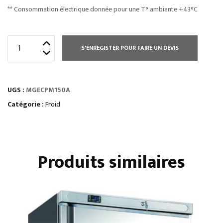
** Consommation électrique donnée pour une T° ambiante +43°C
quantité
S'ENREGISTER POUR FAIRE UN DEVIS
de
MACHINES
À
UGS :
MGECPM150A
GLAÇONS
PLEINS
Catégorie :
Froid
SANS
RÉSERVE
Produits similaires