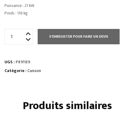
Puissance : 21 kW
Poids : 119 kg
quantité
S'ENREGISTER POUR FAIRE UN DEVIS
de
MARMITE
ÉLECTRIQUE
UGS :
P81FIE9
CHAUFFE
INDIRECTE
Catégorie :
Cuisson
100
L
Produits similaires