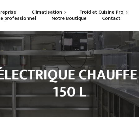
treprise
Climatisation
Froid et Cuisine Pro
ne professionnel
Notre Boutique
Contact
Particuliers
Frigoriste professionnel
Professionnels
Cuisiniste
ÉLECTRIQUE CHAUFFE 
150 L