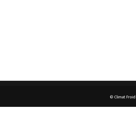
professionnel. Veuillez prendre contact avec nous
pour plus d’informations.
05.62.35.78.96
© Climat Froid