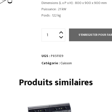
Dimensions (L x P x H) : 800 x 900 x 900 mm
Puissance : 21 kW
Poids : 122 kg
quantité
S'ENREGISTER POUR FAI
de
MARMITE
ÉLECTRIQUE
UGS :
P85FIE9
CHAUFFE
INDIRECTE
Catégorie :
Cuisson
150
L
Produits similaires