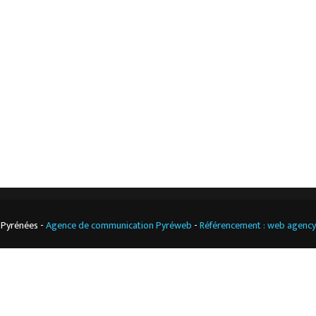
L’entreprise
Nos actualités
Notre boutique
Contact
Climatisation
professionnelle
CGV
Cuisine
professionnelle
 Pyrénées -
Agence de communication Pyréweb
-
Référencement : web agenc