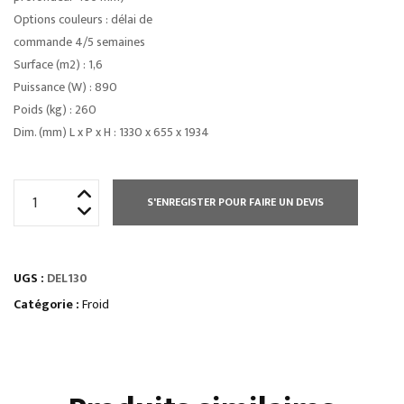
Options couleurs : délai de
commande 4/5 semaines
Surface (m2) : 1,6
Puissance (W) : 890
Poids (kg) : 260
Dim. (mm) L x P x H : 1330 x 655 x 1934
quantité
S'ENREGISTER POUR FAIRE UN DEVIS
de
MEUBLES
MURAUX
UGS :
DEL130
série
delta
Catégorie :
Froid
•
produits
laitiers
et