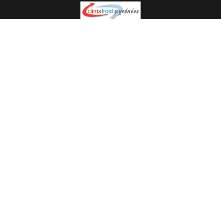
Spécialiste en installation pour du matériel professionnel.
Veuillez prendre contact avec nous pour plus
d’informations.
05.62.35.78.96
© Climat Froid Pyrénées -
Agence de communication Pyréweb
-
Référencement
: web agency Pyréweb
2022