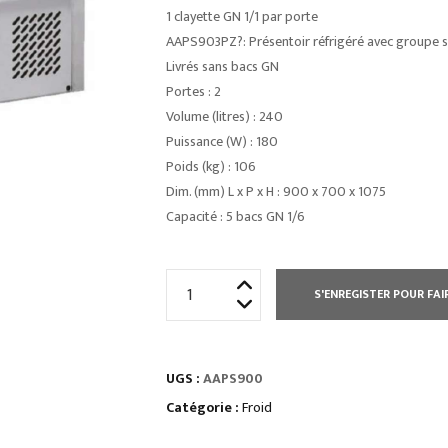
1 clayette GN 1/1 par porte
AAPS903PZ?: Présentoir réfrigéré avec groupe s
Livrés sans bacs GN
Portes : 2
Volume (litres) : 240
Puissance (W) : 180
Poids (kg) : 106
Dim. (mm) L x P x H : 900 x 700 x 1075
Capacité : 5 bacs GN 1/6
quantité
S'ENREGISTER POUR FAI
de
MEUBLES
PIZZAS
UGS :
AAPS900
RÉFRIGÉRÉS
«?
Catégorie :
Froid
ECO?»