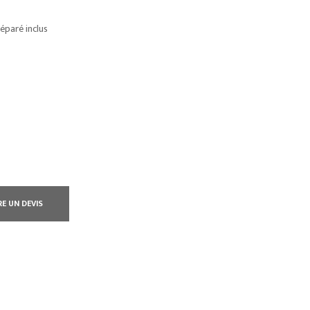
éparé inclus
RE UN DEVIS