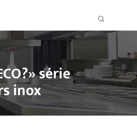
CO?» série
rs inox