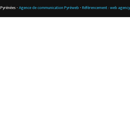
 Pyrénées -
Agence de communication Pyréweb
-
Référencement : web agenc