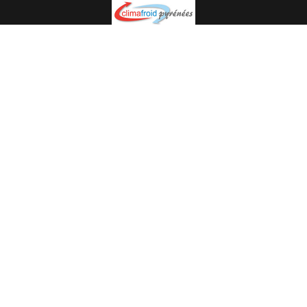
Spécialiste en installation pour du matériel professionnel.
Veuillez prendre contact avec nous pour plus
d’informations.
05.62.35.78.96
© Climat Froid Pyrénées -
Agence de communication Pyréweb
-
Référencement
: web agency Pyréweb
2022