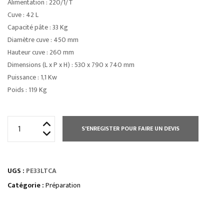
Alimentation : 220/1/T
Cuve : 42 L
Capacité pâte : 33 Kg
Diamètre cuve : 450 mm
Hauteur cuve : 260 mm
Dimensions (L x P x H) : 530 x 790 x 740 mm
Puissance : 1,1 Kw
Poids : 119 Kg
quantité
S'ENREGISTER POUR FAIRE UN DEVIS
de
PÉTRIN
33
UGS :
PE33LTCA
L
CUVE
Catégorie :
Préparation
AMOVIBLE
TETE
RELEVABLE