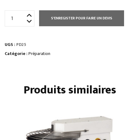
quantité
S'ENREGISTER POUR FAIRE UN DEVIS
de
PÉTRINS
DIGITAUX
UGS :
PD25
•
2
Catégorie :
Préparation
vitesses
Produits similaires