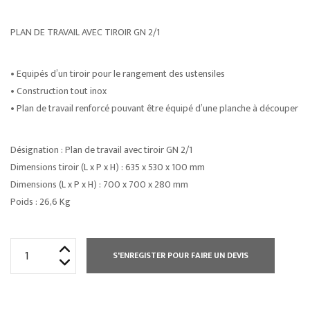
PLAN DE TRAVAIL AVEC TIROIR GN 2/1
• Equipés d’un tiroir pour le rangement des ustensiles
• Construction tout inox
• Plan de travail renforcé pouvant être équipé d’une planche à découper
Désignation : Plan de travail avec tiroir GN 2/1
Dimensions tiroir (L x P x H) : 635 x 530 x 100 mm
Dimensions (L x P x H) : 700 x 700 x 280 mm
Poids : 26,6 Kg
quantité
S'ENREGISTER POUR FAIRE UN DEVIS
de
PLAN
DE