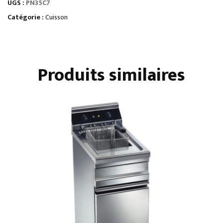
UGS :
PN35C7
TRAVAIL
AVEC
Catégorie :
Cuisson
TIROIR
GN
1/1
Produits similaires