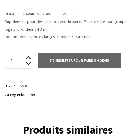
PLAN DE TRAVAIL INOX AVEC DOSSERET
Supplément pour dessus inox avec dosseret. Pour arrière-bar groupe
logé profondeur 540 mm
Pour modèle 2 portes larges , longueur 1540 mm
quantité
S'ENREGISTER POUR FAIRE UN DEVIS
de
PLAN
DE
UGS :
115518
TRAVAIL
INOX
Catégorie :
Inox
AVEC
DOSSERET
Produits similaires