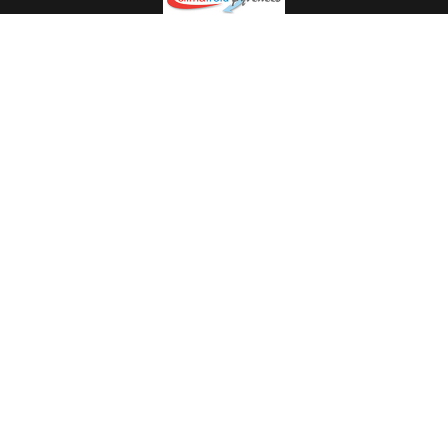
Spécialiste en installation pour du matériel professionnel.
Veuillez prendre contact avec nous pour plus
d’informations.
05.62.35.78.96
© Climat Froid Pyrénées -
Agence de communication Pyréweb
-
Référencement
: web agency Pyréweb
2022