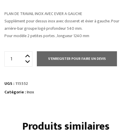
PLAN DE TRAVAIL INOX AVEC EVIER A GAUCHE
Supplément pour dessus inox avec dosseret et évier à gauche. Pour
arrière-bar groupe logé profondeur 540 mm.
Pour modèle 2 petites portes , longueur 1240 mm
quantité
S'ENREGISTER POUR FAIRE UN DEVIS
de
PLAN
DE
UGS :
115552
TRAVAIL
INOX
Catégorie :
Inox
AVEC
DOSSERET
Produits similaires