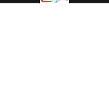
Spécialiste en installation pour du matériel professionnel.
Veuillez prendre contact avec nous pour plus
d’informations.
05.62.35.78.96
© Climat Froid Pyrénées -
Agence de communication Pyréweb
-
Référencement
: web agency Pyréweb
2022