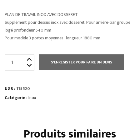
PLAN DE TRAVAIL INOX AVEC DOSSERET
Supplément pour dessus inox avec dosseret. Pour arrière-bar groupe
logé profondeur 540 mm
Pour modèle 3 portes moyennes , longueur 1880 mm
quantité
S'ENREGISTER POUR FAIRE UN DEVIS
de
PLAN
DE
UGS :
115520
TRAVAIL
INOX
Catégorie :
Inox
AVEC
DOSSERET
Produits similaires