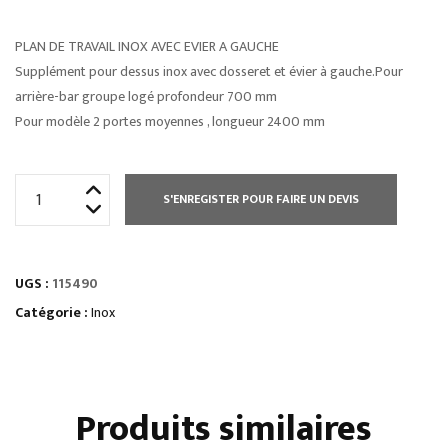
PLAN DE TRAVAIL INOX AVEC EVIER A GAUCHE
Supplément pour dessus inox avec dosseret et évier à gauche.Pour
arrière-bar groupe logé profondeur 700 mm
Pour modèle 2 portes moyennes , longueur 2400 mm
quantité
S'ENREGISTER POUR FAIRE UN DEVIS
de
PLAN
DE
UGS :
115490
TRAVAIL
INOX
Catégorie :
Inox
AVEC
EVIER
A
Produits similaires
GAUCHE