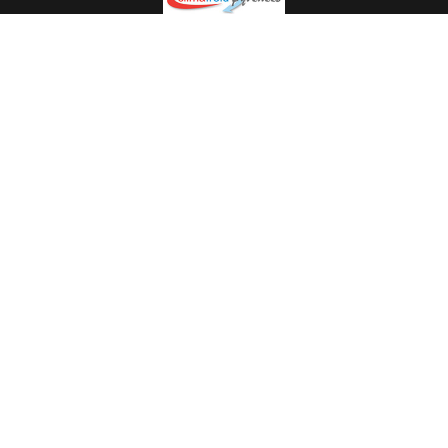
Spécialiste en installation pour du matériel professionnel.
Veuillez prendre contact avec nous pour plus
d’informations.
05.62.35.78.96
© Climat Froid Pyrénées -
Agence de communication Pyréweb
-
Référencement
: web agency Pyréweb
2022