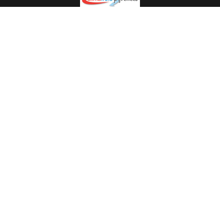
Spécialiste en installation pour du matériel professionnel.
Veuillez prendre contact avec nous pour plus
d’informations.
05.62.35.78.96
© Climat Froid Pyrénées -
Agence de communication Pyréweb
-
Référencement
: web agency Pyréweb
2022