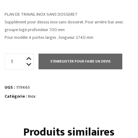
PLAN DE TRAVAIL INOX SANS DOSSERET
Supplément pour dessus inox sans dosseret. Pour arrière-bar avec
groupe logé profondeur 700 mm
Pour modèle 4 portes larges , longueur 2740 mm
quantité
S'ENREGISTER POUR FAIRE UN DEVIS
de
PLAN
DE
UGS :
119465
TRAVAIL
INOX
Catégorie :
Inox
SANS
DOSSERET
Produits similaires