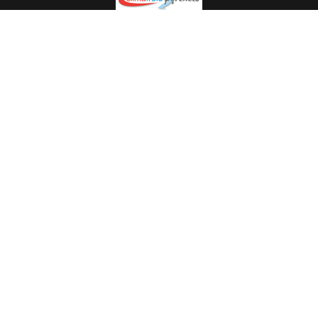
Spécialiste en installation pour du matériel professionnel.
Veuillez prendre contact avec nous pour plus
d’informations.
05.62.35.78.96
© Climat Froid Pyrénées -
Agence de communication Pyréweb
-
Référencement
: web agency Pyréweb
2022