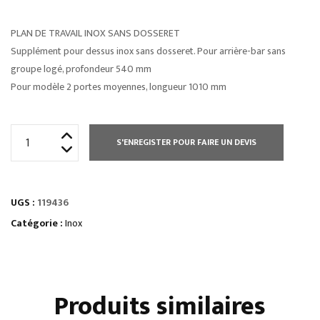
PLAN DE TRAVAIL INOX SANS DOSSERET
Supplément pour dessus inox sans dosseret. Pour arrière-bar sans
groupe logé, profondeur 540 mm
Pour modèle 2 portes moyennes, longueur 1010 mm
quantité
S'ENREGISTER POUR FAIRE UN DEVIS
de
PLAN
DE
UGS :
119436
TRAVAIL
INOX
Catégorie :
Inox
SANS
DOSSERET
Produits similaires