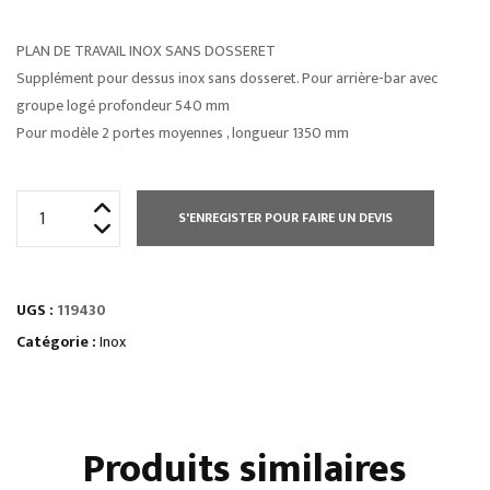
PLAN DE TRAVAIL INOX SANS DOSSERET
Supplément pour dessus inox sans dosseret. Pour arrière-bar avec
groupe logé profondeur 540 mm
Pour modèle 2 portes moyennes , longueur 1350 mm
quantité
S'ENREGISTER POUR FAIRE UN DEVIS
de
PLAN
DE
UGS :
119430
TRAVAIL
INOX
Catégorie :
Inox
SANS
DOSSERET
Produits similaires