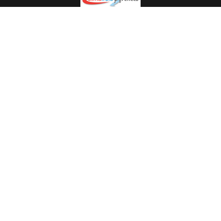
Spécialiste en installation pour du matériel professionnel.
Veuillez prendre contact avec nous pour plus
d’informations.
05.62.35.78.96
© Climat Froid Pyrénées -
Agence de communication Pyréweb
-
Référencement
: web agency Pyréweb
2022