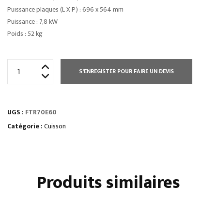
Puissance plaques (L X P) : 696 x 564 mm
Puissance : 7,8 kW
Poids : 52 kg
quantité
S'ENREGISTER POUR FAIRE UN DEVIS
de
PLAQUE
À
UGS :
FTR70E60
SNACKER
ELEC.
Catégorie :
Cuisson
-
MIXTE
(2/3
Produits similaires
LISSE
1/3
RAINURÉE)
DOUBLE