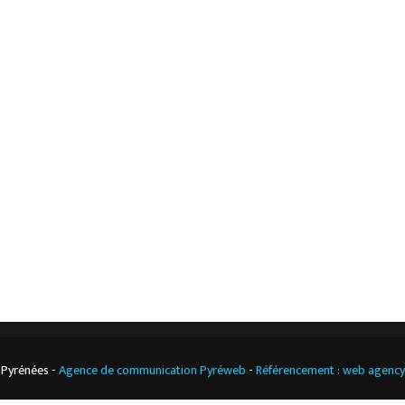
Accueil
Mentions légales
L’entreprise
Nos actualités
Notre boutique
Contact
Climatisation
professionnelle
CGV
Cuisine
professionnelle
 Pyrénées -
Agence de communication Pyréweb
-
Référencement : web agenc