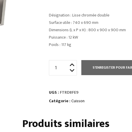
Désignation : Lisse chromée double
Surface utile : 740 x 690 mm
Dimensions (L x P x H) : 800 x 900 x 900 mm
Puissance : 12 kW
Poids : 117 kg
quantité
S'ENREGISTER POUR FAI
de
PLAQUE
À
UGS :
FTRD8FE9
SNACKER
ÉLECTRIQUE
Catégorie :
Cuisson
COMMANDES
ÉLECTRONIQUES
Produits similaires
2/3
LISSE