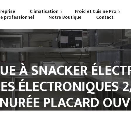
treprise
Climatisation
Froid et Cuisine Pro
ne professionnel
Notre Boutique
Contact
Particuliers
Frigoriste professionnel
Professionnels
Cuisiniste
UE À SNACKER ÉLECT
 ÉLECTRONIQUES 2/3
INURÉE PLACARD OUV