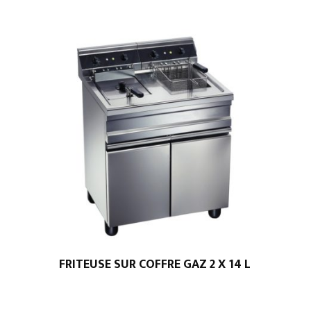
1/3
RAINURÉE
PLACARD
OUVERT
FRITEUSE SUR COFFRE GAZ 2 X 14 L