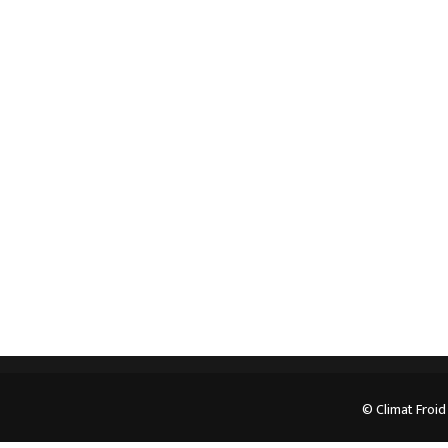
Spécialiste en installation pour du matériel
professionnel. Veuillez prendre contact avec nous
pour plus d’informations.
05.62.35.78.96
© Climat Froid