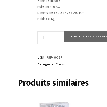
Zone de chauffe : 1
Puissance : 6 Kw
Dimensions : 600 x 475 x 230 mm
Poids : 33 Kg
quantité
S'ENREGISTER POUR FAIRE 
de
PLAQUE
A
UGS :
PSF400GF
SNACKER
GAZ
Catégorie :
Cuisson
EN
FONTE
Produits similaires
3,5
KW