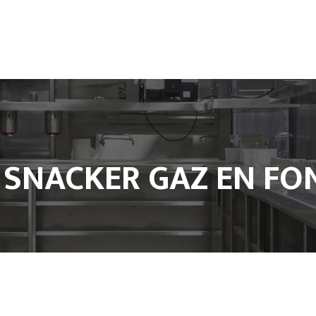
Accueil
L’entreprise
Climatisation
Froid et Cuisine Pro
Matériels de cuisine professionnel
Notre Boutique
 SNACKER GAZ EN FON
Contact