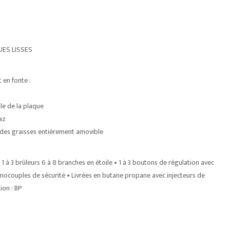
UES LISSES
 en fonte :
le de la plaque
az
et des graisses entièrement amovible
 1 à 3 brûleurs 6 à 8 branches en étoile • 1 à 3 boutons de régulation avec
mocouples de sécurité • Livrées en butane propane avec injecteurs de
ion : BP