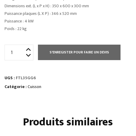
Dimensions ext. (L x P x H) : 350 x 600 x 300 mm
Puissance plaques (L X P) : 346 x 520 mm
Puissance : 4 kW
Poids : 22 kg
quantité
S'ENREGISTER POUR FAIRE UN DEVIS
de
PLAQUE
À
UGS :
FTL35GG6
SNACKER
GAZ
Catégorie :
Cuisson
-
LISSE
SIMPLE
Produits similaires
-
GAMME
600